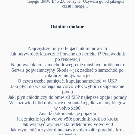
mojego BMW E46 2.0 benzyna. Używam go od jakiegoś
czasu i mogę…
Ostatnio dodane
Najczęstsze mity o felgach aluminiowych
Jak przywrócić klasyczne Porsche do perfekcji? Przewodnik
po renowacji
Naprawa lakieru samochodowego nie musi być problemem
Serwis pogwarancyjny Skoda – jak zadbać o samochód po
zakończeniu gwarancji?
O czym trzeba pamiętać, kupując samochód w UK?
Jaki płyn do wspomagania volvo v40: wybór i uzupełnianie
płynu
Jaki płyn chłodniczy do bmw x3 f25? najlepsze opcje i porady
Wskazówki i triki dotyczące demontażu gałki zmiany biegów
w volvo xc90
Znajdź dokumentację pojazdu
Jak zmienić język volvo v50: poradnik krok po kroku
Jak włączyć wycieraczki reflektorów volvo v40
Jak wymienić rezystor dmuchawy volvo v40: poradnik krok