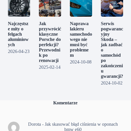
Najczęstsz
Jak
Naprawa
Serwis
e mity o
przywrócić
lakieru
pogwaranc
felgach
klasyczne
samochodo
yjny
aluminiow
Porsche do
wego nie
Skoda –
ych
perfekcji?
musi być
jak zadbać
Przewodni
probleme
o
2026-04-23
k po
m
samochód
renowacji
po
2024-10-08
zakończeni
2025-02-14
u
gwarancji?
2024-10-02
Komentarze
Dorota
-
Jak skasować błąd ciśnienia w oponach
bmw e60