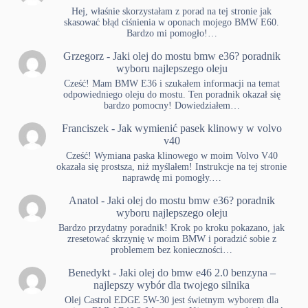
Hej, właśnie skorzystałam z porad na tej stronie jak
skasować błąd ciśnienia w oponach mojego BMW E60.
Bardzo mi pomogło!…
Grzegorz
-
Jaki olej do mostu bmw e36? poradnik
wyboru najlepszego oleju
Cześć! Mam BMW E36 i szukałem informacji na temat
odpowiedniego oleju do mostu. Ten poradnik okazał się
bardzo pomocny! Dowiedziałem…
Franciszek
-
Jak wymienić pasek klinowy w volvo
v40
Cześć! Wymiana paska klinowego w moim Volvo V40
okazała się prostsza, niż myślałem! Instrukcje na tej stronie
naprawdę mi pomogły.…
Anatol
-
Jaki olej do mostu bmw e36? poradnik
wyboru najlepszego oleju
Bardzo przydatny poradnik! Krok po kroku pokazano, jak
zresetować skrzynię w moim BMW i poradzić sobie z
problemem bez konieczności…
Benedykt
-
Jaki olej do bmw e46 2.0 benzyna –
najlepszy wybór dla twojego silnika
Olej Castrol EDGE 5W-30 jest świetnym wyborem dla