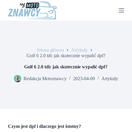
P
r
z
e
j
d
ź
d
o
Strona główna
Artykuły
t
Golf 6 2.0 tdi: jak skutecznie wypalić dpf?
r
e
Golf 6 2.0 tdi: jak skutecznie wypalić dpf?
ś
c
Redakcja Motoznawcy
2023-04-09
Artykuły
i
Czym jest dpf i dlaczego jest istotny?