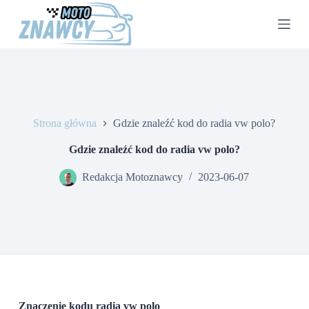
P
r
z
e
j
d
ź
d
o
Strona główna
Gdzie znaleźć kod do radia vw polo?
t
r
e
Gdzie znaleźć kod do radia vw polo?
ś
c
Redakcja Motoznawcy
2023-06-07
i
Znaczenie kodu radia vw polo