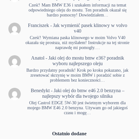
Cześć! Mam BMW E36 i szukałem informacji na temat
odpowiedniego oleju do mostu. Ten poradnik okazał się
bardzo pomocny! Dowiedziałem…
Franciszek
-
Jak wymienić pasek klinowy w volvo
v40
Cześć! Wymiana paska klinowego w moim Volvo V40
okazała się prostsza, niż myślałem! Instrukcje na tej stronie
naprawdę mi pomogły.…
Anatol
-
Jaki olej do mostu bmw e36? poradnik
wyboru najlepszego oleju
Bardzo przydatny poradnik! Krok po kroku pokazano, jak
zresetować skrzynię w moim BMW i poradzić sobie z
problemem bez konieczności…
Benedykt
-
Jaki olej do bmw e46 2.0 benzyna –
najlepszy wybór dla twojego silnika
Olej Castrol EDGE 5W-30 jest świetnym wyborem dla
mojego BMW E46 2.0 benzyna. Używam go od jakiegoś
czasu i mogę…
Ostatnio dodane