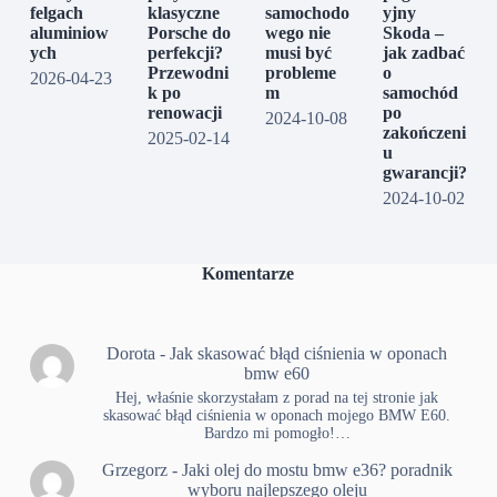
felgach
klasyczne
samochodo
yjny
aluminiow
Porsche do
wego nie
Skoda –
ych
perfekcji?
musi być
jak zadbać
Przewodni
probleme
o
2026-04-23
k po
m
samochód
renowacji
po
2024-10-08
zakończeni
2025-02-14
u
gwarancji?
2024-10-02
Komentarze
Dorota
-
Jak skasować błąd ciśnienia w oponach
bmw e60
Hej, właśnie skorzystałam z porad na tej stronie jak
skasować błąd ciśnienia w oponach mojego BMW E60.
Bardzo mi pomogło!…
Grzegorz
-
Jaki olej do mostu bmw e36? poradnik
wyboru najlepszego oleju