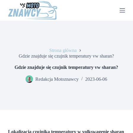
P
r
z
e
j
d
ź
d
o
Strona główna
t
Gdzie znajduje się czujnik temperatury vw sharan?
r
e
Gdzie znajduje się czujnik temperatury vw sharan?
ś
c
Redakcja Motoznawcy
2023-06-06
i
Lokalizacja czujnika temperatury w volkswagenie sharan