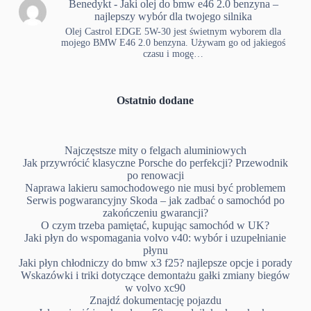
Benedykt
-
Jaki olej do bmw e46 2.0 benzyna –
najlepszy wybór dla twojego silnika
Olej Castrol EDGE 5W-30 jest świetnym wyborem dla
mojego BMW E46 2.0 benzyna. Używam go od jakiegoś
czasu i mogę…
Ostatnio dodane
Najczęstsze mity o felgach aluminiowych
Jak przywrócić klasyczne Porsche do perfekcji? Przewodnik
po renowacji
Naprawa lakieru samochodowego nie musi być problemem
Serwis pogwarancyjny Skoda – jak zadbać o samochód po
zakończeniu gwarancji?
O czym trzeba pamiętać, kupując samochód w UK?
Jaki płyn do wspomagania volvo v40: wybór i uzupełnianie
płynu
Jaki płyn chłodniczy do bmw x3 f25? najlepsze opcje i porady
Wskazówki i triki dotyczące demontażu gałki zmiany biegów
w volvo xc90
Znajdź dokumentację pojazdu