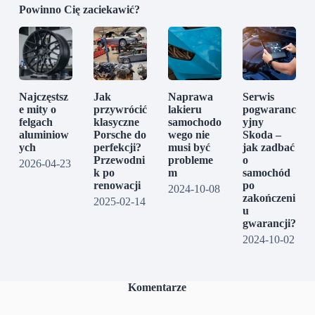
Powinno Cię zaciekawić?
Najczęstsz
Jak
Naprawa
Serwis
e mity o
przywrócić
lakieru
pogwaranc
felgach
klasyczne
samochodo
yjny
aluminiow
Porsche do
wego nie
Skoda –
ych
perfekcji?
musi być
jak zadbać
Przewodni
probleme
o
2026-04-23
k po
m
samochód
renowacji
po
2024-10-08
zakończeni
2025-02-14
u
gwarancji?
2024-10-02
Komentarze