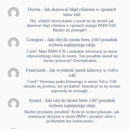
Dorota
-
Jak skasować błąd ciśnienia w oponach
bmw e60
Hej, właśnie skorzystałam z porad na tej stronie jak
skasować błąd ciśnienia w oponach mojego BMW E60.
Bardzo mi pomogło!…
Grzegorz
-
Jaki olej do mostu bmw e36? poradnik
wyboru najlepszego oleju
Cześć! Mam BMW E36 i szukałem informacji na temat
odpowiedniego oleju do mostu. Ten poradnik okazał się
bardzo pomocny! Dowiedziałem…
Franciszek
-
Jak wymienić pasek klinowy w volvo
v40
Cześć! Wymiana paska klinowego w moim Volvo V40
okazała się prostsza, niż myślałem! Instrukcje na tej stronie
naprawdę mi pomogły.…
Anatol
-
Jaki olej do mostu bmw e36? poradnik
wyboru najlepszego oleju
Bardzo przydatny poradnik! Krok po kroku pokazano, jak
zresetować skrzynię w moim BMW i poradzić sobie z
problemem bez konieczności…