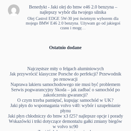
Benedykt
-
Jaki olej do bmw e46 2.0 benzyna –
najlepszy wybór dla twojego silnika
Olej Castrol EDGE 5W-30 jest świetnym wyborem dla
mojego BMW E46 2.0 benzyna. Używam go od jakiegoś
czasu i mogę…
Ostatnio dodane
Najczęstsze mity o felgach aluminiowych
Jak przywrócić klasyczne Porsche do perfekcji? Przewodnik
po renowacji
Naprawa lakieru samochodowego nie musi być problemem
Serwis pogwarancyjny Skoda – jak zadbać o samochód po
zakończeniu gwarancji?
O czym trzeba pamiętać, kupując samochód w UK?
Jaki płyn do wspomagania volvo v40: wybór i uzupełnianie
płynu
Jaki płyn chłodniczy do bmw x3 f25? najlepsze opcje i porady
Wskazówki i triki dotyczące demontażu gałki zmiany biegów
w volvo xc90