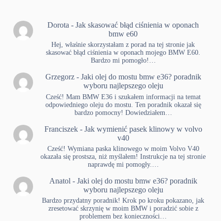
Dorota
-
Jak skasować błąd ciśnienia w oponach
bmw e60
Hej, właśnie skorzystałam z porad na tej stronie jak
skasować błąd ciśnienia w oponach mojego BMW E60.
Bardzo mi pomogło!…
Grzegorz
-
Jaki olej do mostu bmw e36? poradnik
wyboru najlepszego oleju
Cześć! Mam BMW E36 i szukałem informacji na temat
odpowiedniego oleju do mostu. Ten poradnik okazał się
bardzo pomocny! Dowiedziałem…
Franciszek
-
Jak wymienić pasek klinowy w volvo
v40
Cześć! Wymiana paska klinowego w moim Volvo V40
okazała się prostsza, niż myślałem! Instrukcje na tej stronie
naprawdę mi pomogły.…
Anatol
-
Jaki olej do mostu bmw e36? poradnik
wyboru najlepszego oleju
Bardzo przydatny poradnik! Krok po kroku pokazano, jak
zresetować skrzynię w moim BMW i poradzić sobie z
problemem bez konieczności…