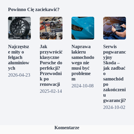
Powinno Cię zaciekawić?
Najczęstsz
Jak
Naprawa
Serwis
e mity o
przywrócić
lakieru
pogwaranc
felgach
klasyczne
samochodo
yjny
aluminiow
Porsche do
wego nie
Skoda –
ych
perfekcji?
musi być
jak zadbać
Przewodni
probleme
o
2026-04-23
k po
m
samochód
renowacji
po
2024-10-08
zakończeni
2025-02-14
u
gwarancji?
2024-10-02
Komentarze