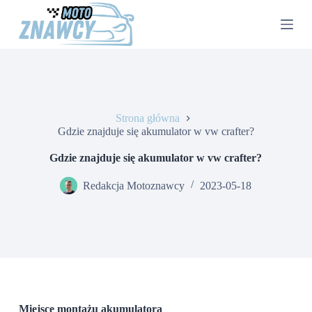
P
r
z
e
j
d
ź
d
o
Strona główna
t
Gdzie znajduje się akumulator w vw crafter?
r
e
Gdzie znajduje się akumulator w vw crafter?
ś
c
Redakcja Motoznawcy
2023-05-18
i
Miejsce montażu akumulatora