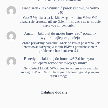
bardzo pomocny! Dowiedziałem…
Franciszek
-
Jak wymienić pasek klinowy w volvo
v40
Cześć! Wymiana paska klinowego w moim Volvo V40
okazała się prostsza, niż myślałem! Instrukcje na tej stronie
naprawdę mi pomogły.…
Anatol
-
Jaki olej do mostu bmw e36? poradnik
wyboru najlepszego oleju
Bardzo przydatny poradnik! Krok po kroku pokazano, jak
zresetować skrzynię w moim BMW i poradzić sobie z
problemem bez konieczności…
Benedykt
-
Jaki olej do bmw e46 2.0 benzyna –
najlepszy wybór dla twojego silnika
Olej Castrol EDGE 5W-30 jest świetnym wyborem dla
mojego BMW E46 2.0 benzyna. Używam go od jakiegoś
czasu i mogę…
Ostatnio dodane