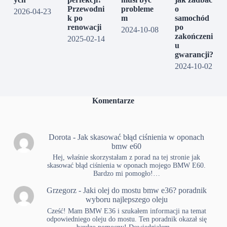
Przewodni
probleme
o
2026-04-23
k po
m
samochód
renowacji
po
2024-10-08
zakończeni
2025-02-14
u
gwarancji?
2024-10-02
Komentarze
Dorota
-
Jak skasować błąd ciśnienia w oponach
bmw e60
Hej, właśnie skorzystałam z porad na tej stronie jak
skasować błąd ciśnienia w oponach mojego BMW E60.
Bardzo mi pomogło!…
Grzegorz
-
Jaki olej do mostu bmw e36? poradnik
wyboru najlepszego oleju
Cześć! Mam BMW E36 i szukałem informacji na temat
odpowiedniego oleju do mostu. Ten poradnik okazał się