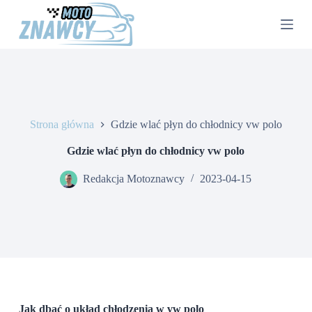
P
r
z
e
j
d
ź
d
o
Strona główna
Gdzie wlać płyn do chłodnicy vw polo
t
r
e
Gdzie wlać płyn do chłodnicy vw polo
ś
c
Redakcja Motoznawcy
2023-04-15
i
Jak dbać o układ chłodzenia w vw polo