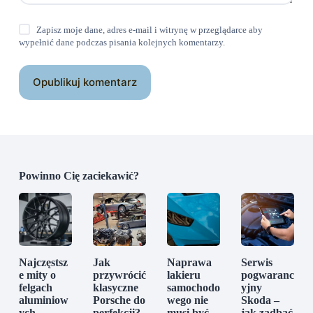
Zapisz moje dane, adres e-mail i witrynę w przeglądarce aby
wypełnić dane podczas pisania kolejnych komentarzy.
Opublikuj komentarz
Powinno Cię zaciekawić?
Najczęstsz
Jak
Naprawa
Serwis
e mity o
przywrócić
lakieru
pogwaranc
felgach
klasyczne
samochodo
yjny
aluminiow
Porsche do
wego nie
Skoda –
ych
perfekcji?
musi być
jak zadbać