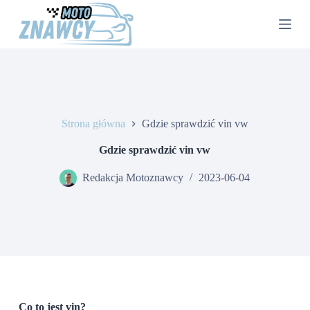
P
r
z
e
j
d
ź
d
o
Strona główna
Gdzie sprawdzić vin vw
t
r
e
Gdzie sprawdzić vin vw
ś
c
Redakcja Motoznawcy
2023-06-04
i
Co to jest vin?