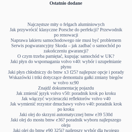
Ostatnio dodane
Najczęstsze mity o felgach aluminiowych
Jak przywrócić klasyczne Porsche do perfekcji? Przewodnik
po renowacji
Naprawa lakieru samochodowego nie musi być problemem
Serwis pogwarancyjny Skoda – jak zadbać o samochód po
zakończeniu gwarancji?
O czym trzeba pamiętać, kupując samochód w UK?
Jaki płyn do wspomagania volvo v40: wybór i uzupełnianie
płynu
Jaki płyn chłodniczy do bmw x3 f25? najlepsze opcje i porady
Wskazówki i triki dotyczące demontażu gałki zmiany biegów
w volvo xc90
Znajdź dokumentację pojazdu
Jak zmienić język volvo v50: poradnik krok po kroku
Jak włączyć wycieraczki reflektorów volvo v40
Jak wymienić rezystor dmuchawy volvo v40: poradnik krok
po kroku
Jaki olej do skrzyni automatycznej bmw e39 530d
Jaki olej do mostu bmw e36? poradnik wyboru najlepszego
oleju
Jaki olej do bmw e90 325i? najlepszy wybór dla twojego