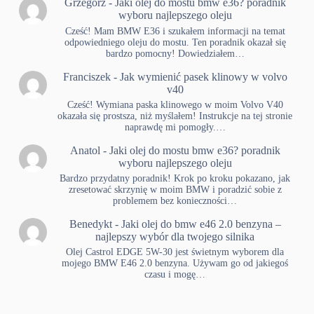
Grzegorz
-
Jaki olej do mostu bmw e36? poradnik
wyboru najlepszego oleju
Cześć! Mam BMW E36 i szukałem informacji na temat
odpowiedniego oleju do mostu. Ten poradnik okazał się
bardzo pomocny! Dowiedziałem…
Franciszek
-
Jak wymienić pasek klinowy w volvo
v40
Cześć! Wymiana paska klinowego w moim Volvo V40
okazała się prostsza, niż myślałem! Instrukcje na tej stronie
naprawdę mi pomogły.…
Anatol
-
Jaki olej do mostu bmw e36? poradnik
wyboru najlepszego oleju
Bardzo przydatny poradnik! Krok po kroku pokazano, jak
zresetować skrzynię w moim BMW i poradzić sobie z
problemem bez konieczności…
Benedykt
-
Jaki olej do bmw e46 2.0 benzyna –
najlepszy wybór dla twojego silnika
Olej Castrol EDGE 5W-30 jest świetnym wyborem dla
mojego BMW E46 2.0 benzyna. Używam go od jakiegoś
czasu i mogę…