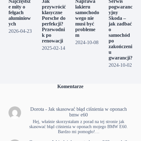
Najczęstsz
Jak
Naprawa
Serwis
e mity o
przywrócić
lakieru
pogwaranc
felgach
klasyczne
samochodo
yjny
aluminiow
Porsche do
wego nie
Skoda –
ych
perfekcji?
musi być
jak zadbać
Przewodni
probleme
o
2026-04-23
k po
m
samochód
renowacji
po
2024-10-08
zakończeni
2025-02-14
u
gwarancji?
2024-10-02
Komentarze
Dorota
-
Jak skasować błąd ciśnienia w oponach
bmw e60
Hej, właśnie skorzystałam z porad na tej stronie jak
skasować błąd ciśnienia w oponach mojego BMW E60.
Bardzo mi pomogło!…