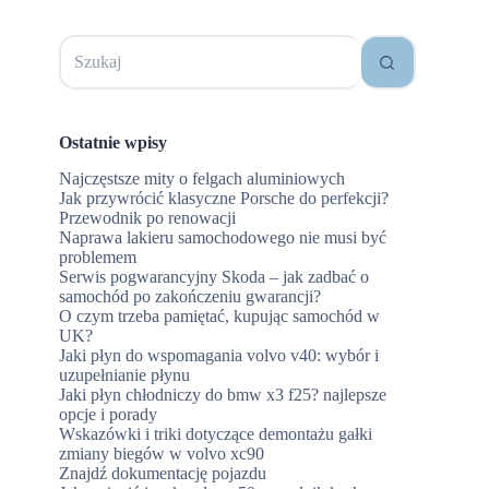
Brak
wyników
Ostatnie wpisy
Najczęstsze mity o felgach aluminiowych
Jak przywrócić klasyczne Porsche do perfekcji?
Przewodnik po renowacji
Naprawa lakieru samochodowego nie musi być
problemem
Serwis pogwarancyjny Skoda – jak zadbać o
samochód po zakończeniu gwarancji?
O czym trzeba pamiętać, kupując samochód w
UK?
Jaki płyn do wspomagania volvo v40: wybór i
uzupełnianie płynu
Jaki płyn chłodniczy do bmw x3 f25? najlepsze
opcje i porady
Wskazówki i triki dotyczące demontażu gałki
zmiany biegów w volvo xc90
Znajdź dokumentację pojazdu