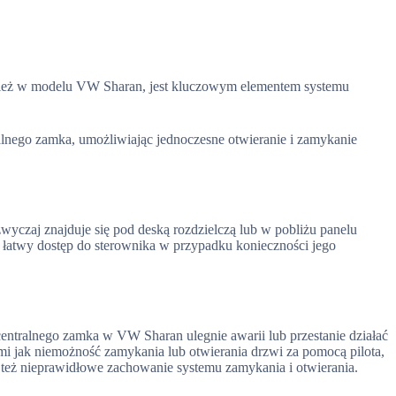
ież w modelu VW Sharan, jest kluczowym elementem systemu
tralnego zamka, umożliwiając jednoczesne otwieranie i zamykanie
n
czaj znajduje się pod deską rozdzielczą lub w pobliżu panelu
ia łatwy dostęp do sterownika w przypadku konieczności jego
entralnego zamka w VW Sharan ulegnie awarii lub przestanie działać
mi jak niemożność zamykania lub otwierania drzwi za pomocą pilota,
y też nieprawidłowe zachowanie systemu zamykania i otwierania.