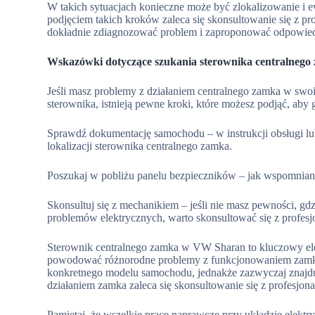
W takich sytuacjach konieczne może być zlokalizowanie i 
podjęciem takich kroków zaleca się skonsultowanie się z
dokładnie zdiagnozować problem i zaproponować odpowied
Wskazówki dotyczące szukania sterownika centralnego
Jeśli masz problemy z działaniem centralnego zamka w swo
sterownika, istnieją pewne kroki, które możesz podjąć, aby 
Sprawdź dokumentację samochodu – w instrukcji obsługi lu
lokalizacji sterownika centralnego zamka.
Poszukaj w pobliżu panelu bezpieczników – jak wspomniano w
Skonsultuj się z mechanikiem – jeśli nie masz pewności, g
problemów elektrycznych, warto skonsultować się z profesjo
Sterownik centralnego zamka w VW Sharan to kluczowy ele
powodować różnorodne problemy z funkcjonowaniem zamka. 
konkretnego modelu samochodu, jednakże zazwyczaj znajdu
działaniem zamka zaleca się skonsultowanie się z profesjo
Pamiętaj, że wszelkie prace naprawcze przy układzie el