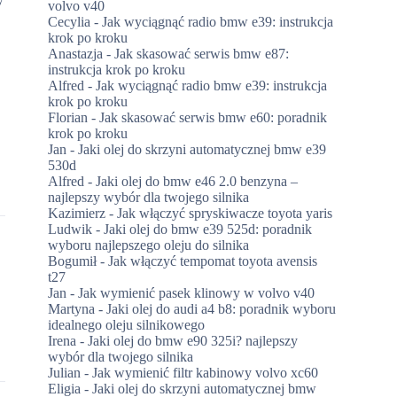
volvo v40
Cecylia
-
Jak wyciągnąć radio bmw e39: instrukcja
krok po kroku
Anastazja
-
Jak skasować serwis bmw e87:
instrukcja krok po kroku
Alfred
-
Jak wyciągnąć radio bmw e39: instrukcja
krok po kroku
Florian
-
Jak skasować serwis bmw e60: poradnik
krok po kroku
Jan
-
Jaki olej do skrzyni automatycznej bmw e39
530d
Alfred
-
Jaki olej do bmw e46 2.0 benzyna –
najlepszy wybór dla twojego silnika
Kazimierz
-
Jak włączyć spryskiwacze toyota yaris
Ludwik
-
Jaki olej do bmw e39 525d: poradnik
wyboru najlepszego oleju do silnika
Bogumił
-
Jak włączyć tempomat toyota avensis
t27
Jan
-
Jak wymienić pasek klinowy w volvo v40
Martyna
-
Jaki olej do audi a4 b8: poradnik wyboru
idealnego oleju silnikowego
Irena
-
Jaki olej do bmw e90 325i? najlepszy
wybór dla twojego silnika
Julian
-
Jak wymienić filtr kabinowy volvo xc60
Eligia
-
Jaki olej do skrzyni automatycznej bmw