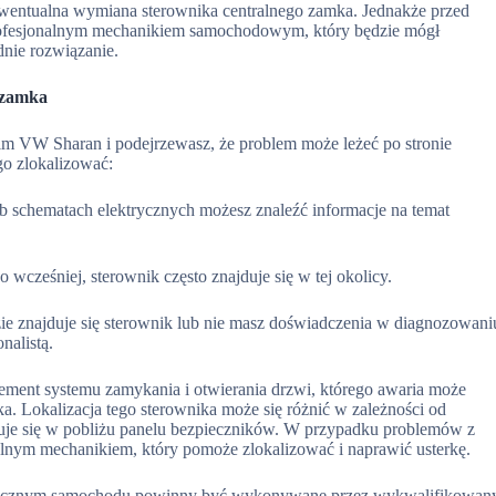
ewentualna wymiana sterownika centralnego zamka. Jednakże przed
 profesjonalnym mechanikiem samochodowym, który będzie mógł
nie rozwiązanie.
 zamka
im VW Sharan i podejrzewasz, że problem może leżeć po stronie
go zlokalizować:
b schematach elektrycznych możesz znaleźć informacje na temat
cześniej, sterownik często znajduje się w tej okolicy.
dzie znajduje się sterownik lub nie masz doświadczenia w diagnozowani
nalistą.
ment systemu zamykania i otwierania drzwi, którego awaria może
Lokalizacja tego sterownika może się różnić w zależności od
je się w pobliżu panelu bezpieczników. W przypadku problemów z
nalnym mechanikiem, który pomoże zlokalizować i naprawić usterkę.
ektrycznym samochodu powinny być wykonywane przez wykwalifikowan