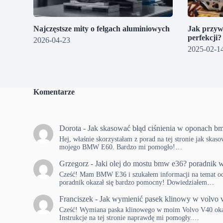
Najczęstsze mity o felgach aluminiowych
Jak przyw
perfekcji
2026-04-23
2025-02-1
Komentarze
Dorota
-
Jak skasować błąd ciśnienia w oponach b
Hej, właśnie skorzystałam z porad na tej stronie jak skas
mojego BMW E60. Bardzo mi pomogło!…
Grzegorz
-
Jaki olej do mostu bmw e36? poradnik w
Cześć! Mam BMW E36 i szukałem informacji na temat od
poradnik okazał się bardzo pomocny! Dowiedziałem…
Franciszek
-
Jak wymienić pasek klinowy w volvo 
Cześć! Wymiana paska klinowego w moim Volvo V40 okaza
Instrukcje na tej stronie naprawdę mi pomogły.…