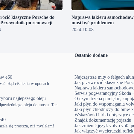
rócić klasyczne Porsche do
Naprawa lakieru samochodowe
? Przewodnik po renowacji
musi być problemem
4
2024-10-08
Ostatnio dodane
mw e60
Najczęstsze mity o felgach al
Jak przywrócić klasyczne Pors
ować błąd ciśnienia w oponach
Naprawa lakieru samochodowe
Serwis pogwarancyjny Skoda –
yboru najlepszego oleju
O czym trzeba pamiętać, kup
Jaki płyn do wspomagania volv
powiedniego oleju do mostu. Ten
Jaki płyn chłodniczy do bmw x3
Wskazówki i triki dotyczące d
v40
Znajdź dokumentację pojazdu
Jak zmienić język volvo v50: p
ła się prostsza, niż myślałem!
Jak włączyć wycieraczki refle