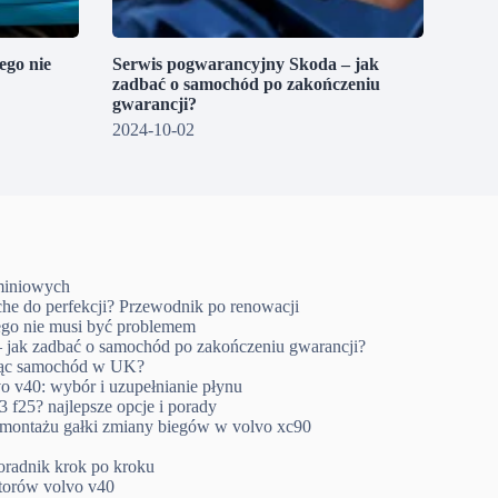
go nie
Serwis pogwarancyjny Skoda – jak
zadbać o samochód po zakończeniu
gwarancji?
2024-10-02
uminiowych
che do perfekcji? Przewodnik po renowacji
go nie musi być problemem
 jak zadbać o samochód po zakończeniu gwarancji?
ując samochód w UK?
o v40: wybór i uzupełnianie płynu
 f25? najlepsze opcje i porady
emontażu gałki zmiany biegów w volvo xc90
oradnik krok po kroku
ktorów volvo v40