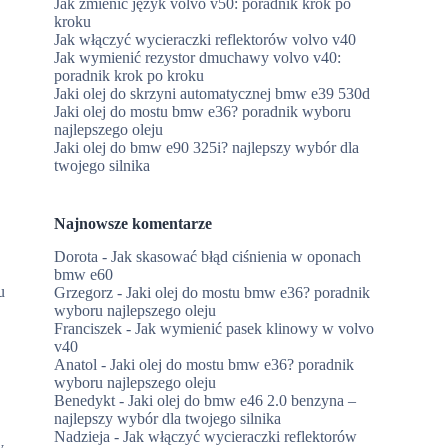
Jak zmienić język volvo v50: poradnik krok po
kroku
Jak włączyć wycieraczki reflektorów volvo v40
Jak wymienić rezystor dmuchawy volvo v40:
poradnik krok po kroku
Jaki olej do skrzyni automatycznej bmw e39 530d
Jaki olej do mostu bmw e36? poradnik wyboru
najlepszego oleju
Jaki olej do bmw e90 325i? najlepszy wybór dla
twojego silnika
Najnowsze komentarze
Dorota
-
Jak skasować błąd ciśnienia w oponach
bmw e60
u
Grzegorz
-
Jaki olej do mostu bmw e36? poradnik
wyboru najlepszego oleju
Franciszek
-
Jak wymienić pasek klinowy w volvo
v40
Anatol
-
Jaki olej do mostu bmw e36? poradnik
wyboru najlepszego oleju
Benedykt
-
Jaki olej do bmw e46 2.0 benzyna –
najlepszy wybór dla twojego silnika
Nadzieja
-
Jak włączyć wycieraczki reflektorów
y