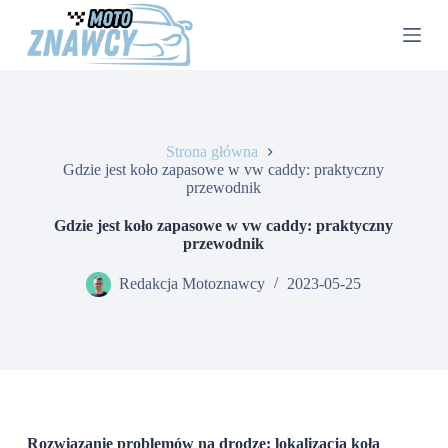
P
r
z
e
j
d
ź
d
Strona główna
o
Gdzie jest koło zapasowe w vw caddy: praktyczny
t
przewodnik
r
e
Gdzie jest koło zapasowe w vw caddy: praktyczny
ś
przewodnik
c
i
Redakcja Motoznawcy
2023-05-25
Rozwiązanie problemów na drodze: lokalizacja koła