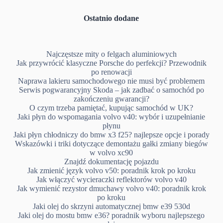
Ostatnio dodane
Najczęstsze mity o felgach aluminiowych
Jak przywrócić klasyczne Porsche do perfekcji? Przewodnik
po renowacji
Naprawa lakieru samochodowego nie musi być problemem
Serwis pogwarancyjny Skoda – jak zadbać o samochód po
zakończeniu gwarancji?
O czym trzeba pamiętać, kupując samochód w UK?
Jaki płyn do wspomagania volvo v40: wybór i uzupełnianie
płynu
Jaki płyn chłodniczy do bmw x3 f25? najlepsze opcje i porady
Wskazówki i triki dotyczące demontażu gałki zmiany biegów
w volvo xc90
Znajdź dokumentację pojazdu
Jak zmienić język volvo v50: poradnik krok po kroku
Jak włączyć wycieraczki reflektorów volvo v40
Jak wymienić rezystor dmuchawy volvo v40: poradnik krok
po kroku
Jaki olej do skrzyni automatycznej bmw e39 530d
Jaki olej do mostu bmw e36? poradnik wyboru najlepszego