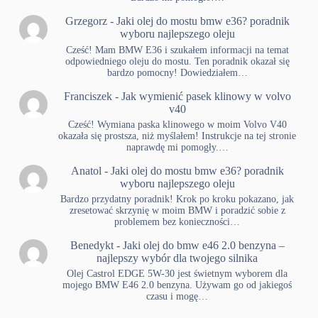
Grzegorz
-
Jaki olej do mostu bmw e36? poradnik
wyboru najlepszego oleju
Cześć! Mam BMW E36 i szukałem informacji na temat
odpowiedniego oleju do mostu. Ten poradnik okazał się
bardzo pomocny! Dowiedziałem…
Franciszek
-
Jak wymienić pasek klinowy w volvo
v40
Cześć! Wymiana paska klinowego w moim Volvo V40
okazała się prostsza, niż myślałem! Instrukcje na tej stronie
naprawdę mi pomogły.…
Anatol
-
Jaki olej do mostu bmw e36? poradnik
wyboru najlepszego oleju
Bardzo przydatny poradnik! Krok po kroku pokazano, jak
zresetować skrzynię w moim BMW i poradzić sobie z
problemem bez konieczności…
Benedykt
-
Jaki olej do bmw e46 2.0 benzyna –
najlepszy wybór dla twojego silnika
Olej Castrol EDGE 5W-30 jest świetnym wyborem dla
mojego BMW E46 2.0 benzyna. Używam go od jakiegoś
czasu i mogę…