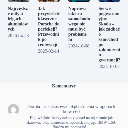
Najczęstsz
Jak
Naprawa
Serwis
e mity o
przywrócić
lakieru
pogwaranc
felgach
klasyczne
samochodo
yjny
aluminiow
Porsche do
wego nie
Skoda –
ych
perfekcji?
musi być
jak zadbać
Przewodni
probleme
o
2026-04-23
k po
m
samochód
renowacji
po
2024-10-08
zakończeni
2025-02-14
u
gwarancji?
2024-10-02
Komentarze
Dorota
-
Jak skasować błąd ciśnienia w oponach
bmw e60
Hej, właśnie skorzystałam z porad na tej stronie jak
skasować błąd ciśnienia w oponach mojego BMW E60.
Bardzo mi pomogło!…