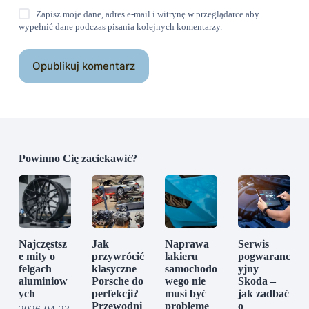
Zapisz moje dane, adres e-mail i witrynę w przeglądarce aby
wypełnić dane podczas pisania kolejnych komentarzy.
Opublikuj komentarz
Powinno Cię zaciekawić?
Najczęstsz
Jak
Naprawa
Serwis
e mity o
przywrócić
lakieru
pogwaranc
felgach
klasyczne
samochodo
yjny
aluminiow
Porsche do
wego nie
Skoda –
ych
perfekcji?
musi być
jak zadbać
Przewodni
probleme
o