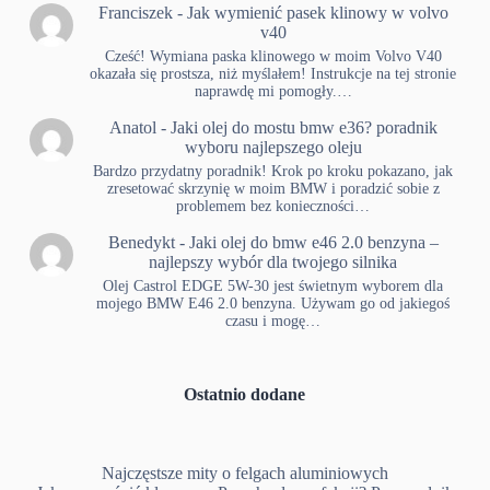
Franciszek
-
Jak wymienić pasek klinowy w volvo
v40
Cześć! Wymiana paska klinowego w moim Volvo V40
okazała się prostsza, niż myślałem! Instrukcje na tej stronie
naprawdę mi pomogły.…
Anatol
-
Jaki olej do mostu bmw e36? poradnik
wyboru najlepszego oleju
Bardzo przydatny poradnik! Krok po kroku pokazano, jak
zresetować skrzynię w moim BMW i poradzić sobie z
problemem bez konieczności…
Benedykt
-
Jaki olej do bmw e46 2.0 benzyna –
najlepszy wybór dla twojego silnika
Olej Castrol EDGE 5W-30 jest świetnym wyborem dla
mojego BMW E46 2.0 benzyna. Używam go od jakiegoś
czasu i mogę…
Ostatnio dodane
Najczęstsze mity o felgach aluminiowych