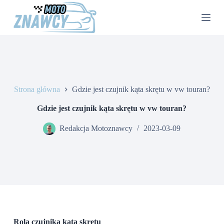
P
r
z
e
j
d
ź
d
o
Strona główna
Gdzie jest czujnik kąta skrętu w vw touran?
t
r
e
Gdzie jest czujnik kąta skrętu w vw touran?
ś
c
Redakcja Motoznawcy
2023-03-09
i
Rola czujnika kąta skrętu