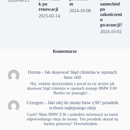
2026-04-23
k po
m
samochód
renowacji
po
2024-10-08
zakończeni
2025-02-14
u
gwarancji?
2024-10-02
Komentarze
Dorota
-
Jak skasować błąd ciśnienia w oponach
bmw e60
Hej, właśnie skorzystałam z porad na tej stronie jak
skasować błąd ciśnienia w oponach mojego BMW E60.
Bardzo mi pomogło!…
Grzegorz
-
Jaki olej do mostu bmw e36? poradnik
wyboru najlepszego oleju
Cześć! Mam BMW E36 i szukałem informacji na temat
odpowiedniego oleju do mostu. Ten poradnik okazał się
bardzo pomocny! Dowiedziałem…