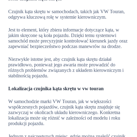
Czujnik kąta skrętu w samochodach, takich jak VW Touran,
odgrywa kluczową rolę w systemie kierowniczym.
Jest to element, który zbiera informacje dotyczące kąta, w
jakim skręcone są koła pojazdu. Dzięki temu systemowi
samochód może precyzyjnie kontrolować kierunek jazdy oraz
zapewniać bezpieczeństwo podczas manewrów na drodze.
Niezwykle istotne jest, aby czujnik kąta skrętu działał
prawidłowo, ponieważ jego awaria może prowadzić do
różnych problemów związanych z układem kierowniczym i
stabilnością pojazdu.
Lokalizacja czujnika kąta skrętu w vw touran
W samochodzie marki VW Touran, jak w większości
współczesnych pojazdów, czujnik kąta skrętu znajduje się
zazwyczaj w okolicach układu kierowniczego. Konkretna
lokalizacja może się różnić w zależności od modelu i roku
produkcji pojazdu.
Jednym z najczęstszych miejsc, gdzie można znaleźć czujnik