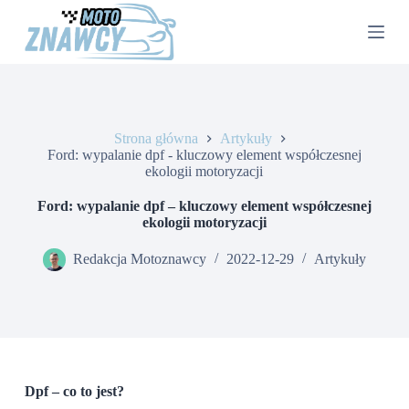
P
r
z
e
j
d
ź
d
Strona główna
Artykuły
o
Ford: wypalanie dpf - kluczowy element współczesnej
t
ekologii motoryzacji
r
e
Ford: wypalanie dpf – kluczowy element współczesnej
ś
ekologii motoryzacji
c
i
Redakcja Motoznawcy
2022-12-29
Artykuły
Dpf – co to jest?