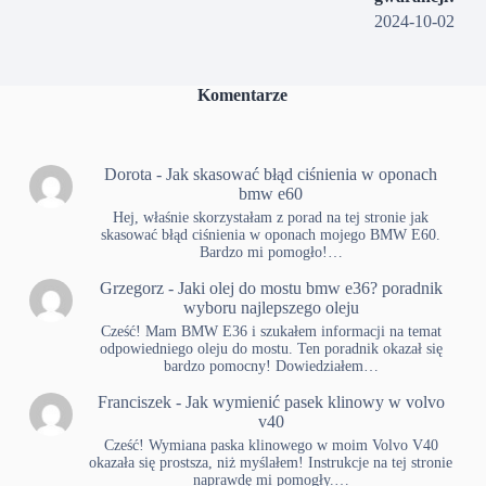
2024-10-02
Komentarze
Dorota
-
Jak skasować błąd ciśnienia w oponach
bmw e60
Hej, właśnie skorzystałam z porad na tej stronie jak
skasować błąd ciśnienia w oponach mojego BMW E60.
Bardzo mi pomogło!…
Grzegorz
-
Jaki olej do mostu bmw e36? poradnik
wyboru najlepszego oleju
Cześć! Mam BMW E36 i szukałem informacji na temat
odpowiedniego oleju do mostu. Ten poradnik okazał się
bardzo pomocny! Dowiedziałem…
Franciszek
-
Jak wymienić pasek klinowy w volvo
v40
Cześć! Wymiana paska klinowego w moim Volvo V40
okazała się prostsza, niż myślałem! Instrukcje na tej stronie
naprawdę mi pomogły.…