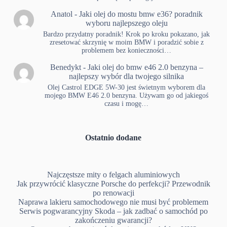
Anatol
-
Jaki olej do mostu bmw e36? poradnik
wyboru najlepszego oleju
Bardzo przydatny poradnik! Krok po kroku pokazano, jak
zresetować skrzynię w moim BMW i poradzić sobie z
problemem bez konieczności…
Benedykt
-
Jaki olej do bmw e46 2.0 benzyna –
najlepszy wybór dla twojego silnika
Olej Castrol EDGE 5W-30 jest świetnym wyborem dla
mojego BMW E46 2.0 benzyna. Używam go od jakiegoś
czasu i mogę…
Ostatnio dodane
Najczęstsze mity o felgach aluminiowych
Jak przywrócić klasyczne Porsche do perfekcji? Przewodnik
po renowacji
Naprawa lakieru samochodowego nie musi być problemem
Serwis pogwarancyjny Skoda – jak zadbać o samochód po
zakończeniu gwarancji?