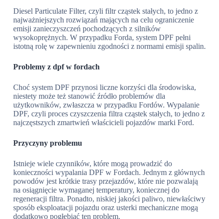
Diesel Particulate Filter, czyli filtr cząstek stałych, to jedno z
najważniejszych rozwiązań mających na celu ograniczenie
emisji zanieczyszczeń pochodzących z silników
wysokoprężnych. W przypadku Forda, system DPF pełni
istotną rolę w zapewnieniu zgodności z normami emisji spalin.
Problemy z dpf w fordach
Choć system DPF przynosi liczne korzyści dla środowiska,
niestety może też stanowić źródło problemów dla
użytkowników, zwłaszcza w przypadku Fordów. Wypalanie
DPF, czyli proces czyszczenia filtra cząstek stałych, to jedno z
najczęstszych zmartwień właścicieli pojazdów marki Ford.
Przyczyny problemu
Istnieje wiele czynników, które mogą prowadzić do
konieczności wypalania DPF w Fordach. Jednym z głównych
powodów jest krótkie trasy przejazdów, które nie pozwalają
na osiągnięcie wymaganej temperatury, koniecznej do
regeneracji filtra. Ponadto, niskiej jakości paliwo, niewłaściwy
sposób eksploatacji pojazdu oraz usterki mechaniczne mogą
dodatkowo pogłębiać ten problem.