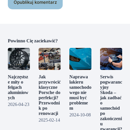
Opublikuj komentarz
Powinno Cię zaciekawić?
Najczęstsz
Jak
Naprawa
Serwis
e mity o
przywrócić
lakieru
pogwaranc
felgach
klasyczne
samochodo
yjny
aluminiow
Porsche do
wego nie
Skoda –
ych
perfekcji?
musi być
jak zadbać
Przewodni
probleme
o
2026-04-23
k po
m
samochód
renowacji
po
2024-10-08
zakończeni
2025-02-14
u
gwarancji?