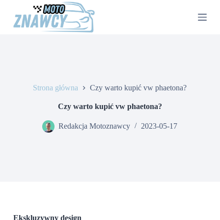
P
r
z
e
j
d
ź
d
o
Strona główna
Czy warto kupić vw phaetona?
t
r
e
Czy warto kupić vw phaetona?
ś
c
Redakcja Motoznawcy
2023-05-17
i
Ekskluzywny design