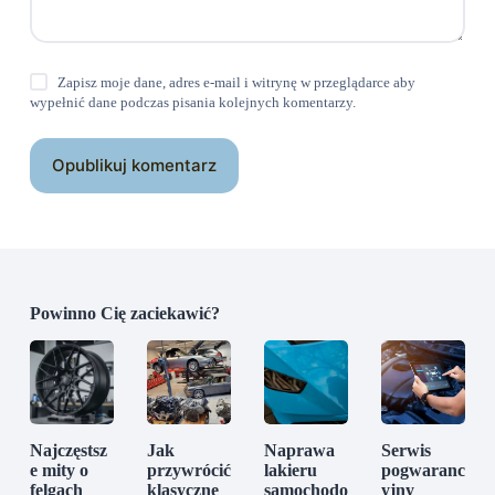
Zapisz moje dane, adres e-mail i witrynę w przeglądarce aby
wypełnić dane podczas pisania kolejnych komentarzy.
Opublikuj komentarz
Powinno Cię zaciekawić?
Najczęstsz
Jak
Naprawa
Serwis
e mity o
przywrócić
lakieru
pogwaranc
felgach
klasyczne
samochodo
yjny