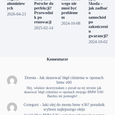
aluminiow
Porsche do
wego nie
Skoda –
ych
perfekcji?
musi być
jak zadbać
Przewodni
probleme
o
2026-04-23
k po
m
samochód
renowacji
po
2024-10-08
zakończeni
2025-02-14
u
gwarancji?
2024-10-02
Komentarze
Dorota
-
Jak skasować błąd ciśnienia w oponach
bmw e60
Hej, właśnie skorzystałam z porad na tej stronie jak
skasować błąd ciśnienia w oponach mojego BMW E60.
Bardzo mi pomogło!…
Grzegorz
-
Jaki olej do mostu bmw e36? poradnik
wyboru najlepszego oleju