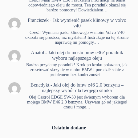
Cześć! Mam BMW E36 i szukałem informacji na temat
odpowiedniego oleju do mostu. Ten poradnik okazał się
bardzo pomocny! Dowiedziałem…
Franciszek
-
Jak wymienić pasek klinowy w volvo
v40
Cześć! Wymiana paska klinowego w moim Volvo V40
okazała się prostsza, niż myślałem! Instrukcje na tej stronie
naprawdę mi pomogły.…
Anatol
-
Jaki olej do mostu bmw e36? poradnik
wyboru najlepszego oleju
Bardzo przydatny poradnik! Krok po kroku pokazano, jak
zresetować skrzynię w moim BMW i poradzić sobie z
problemem bez konieczności…
Benedykt
-
Jaki olej do bmw e46 2.0 benzyna –
najlepszy wybór dla twojego silnika
Olej Castrol EDGE 5W-30 jest świetnym wyborem dla
mojego BMW E46 2.0 benzyna. Używam go od jakiegoś
czasu i mogę…
Ostatnio dodane