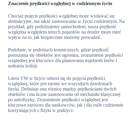
Znaczenie prędkości względnej w codziennym życiu
Chociaż pojęcie prędkości względnej może wydawać się
abstrakcyjne, ma także zastosowania w życiu codziennym. Na
przykład, gdy podróżujemy samochodem, nasza prędkość
względna względem innych pojazdów na drodze może mieć
wpływ na to, jak bezpiecznie możemy prowadzić.
Podobnie, w podróżach kosmicznych, gdzie prędkość
poruszania się obiektów jest ogromna, zrozumienie prędkości
względnej jest kluczowe dla planowania trajektorii lotów i
unikania kolizji.
Litera VW w fizyce odnosi się do pojęcia prędkości
względnej, które jest istotne we wszystkich dziedzinach
fizyki. Definiuje ona różnicę między prędkościami dwóch
obiektów i ma liczne zastosowania od mechaniki klasycznej
po astrofizykę. Zrozumienie prędkości względnej jest
kluczowe zarówno dla naukowców, jak i dla osób codziennie
korzystających z fizyki w praktyce.