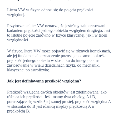
Litera VW w fizyce odnosi się do pojęcia prędkości
względnej.
Przytoczenie liter VW oznacza, że jesteśmy zainteresowani
badaniem prędkości jednego obiektu względem drugiego. Jest
to istotne pojęcie zarówno w fizyce klasycznej, jak i w teorii
względności.
W fizyce, litera VW może pojawić się w różnych kontekstach,
ale jej fundamentalne znaczenie pozostaje to samo – określa
prędkość jednego obiektu w stosunku do innego, co ma
zastosowanie w wielu dziedzinach fizyki, od mechaniki
klasycznej po astrofizykę.
Jak jest definiowana prędkość względna?
Prędkość względna dwóch obiektów jest zdefiniowana jako
różnica ich prędkości. Jeśli mamy dwa obiekty, A i B,
poruszające się wzdłuż tej samej prostej, prędkość względna A
w stosunku do B jest różnicą między prędkością A a
prędkością B.