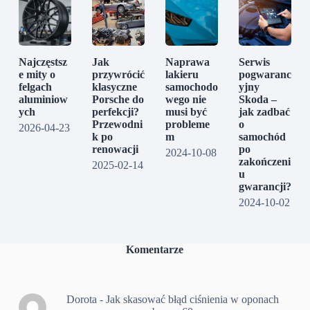
Najczęstsz
Jak
Naprawa
Serwis
e mity o
przywrócić
lakieru
pogwaranc
felgach
klasyczne
samochodo
yjny
aluminiow
Porsche do
wego nie
Skoda –
ych
perfekcji?
musi być
jak zadbać
Przewodni
probleme
o
2026-04-23
k po
m
samochód
renowacji
po
2024-10-08
zakończeni
2025-02-14
u
gwarancji?
2024-10-02
Komentarze
Dorota
-
Jak skasować błąd ciśnienia w oponach