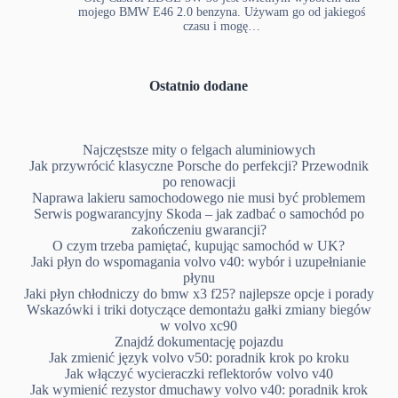
mojego BMW E46 2.0 benzyna. Używam go od jakiegoś
czasu i mogę…
Ostatnio dodane
Najczęstsze mity o felgach aluminiowych
Jak przywrócić klasyczne Porsche do perfekcji? Przewodnik
po renowacji
Naprawa lakieru samochodowego nie musi być problemem
Serwis pogwarancyjny Skoda – jak zadbać o samochód po
zakończeniu gwarancji?
O czym trzeba pamiętać, kupując samochód w UK?
Jaki płyn do wspomagania volvo v40: wybór i uzupełnianie
płynu
Jaki płyn chłodniczy do bmw x3 f25? najlepsze opcje i porady
Wskazówki i triki dotyczące demontażu gałki zmiany biegów
w volvo xc90
Znajdź dokumentację pojazdu
Jak zmienić język volvo v50: poradnik krok po kroku
Jak włączyć wycieraczki reflektorów volvo v40
Jak wymienić rezystor dmuchawy volvo v40: poradnik krok