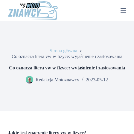
P
r
z
e
j
d
ź
d
o
Strona główna
t
Co oznacza litera vw w fizyce: wyjaśnienie i zastosowania
r
e
Co oznacza litera vw w fizyce: wyjaśnienie i zastosowania
ś
c
Redakcja Motoznawcy
2023-05-12
i
Jakie jest znaczenie litery vw w fizyce?