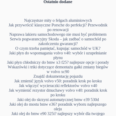
Ostatnio dodane
Najczęstsze mity o felgach aluminiowych
Jak przywrócić klasyczne Porsche do perfekcji? Przewodnik
po renowacji
Naprawa lakieru samochodowego nie musi być problemem
Serwis pogwarancyjny Skoda – jak zadbać o samochód po
zakończeniu gwarancji?
O czym trzeba pamiętać, kupując samochód w UK?
Jaki płyn do wspomagania volvo v40: wybór i uzupełnianie
płynu
Jaki płyn chłodniczy do bmw x3 f25? najlepsze opcje i porady
Wskazówki i triki dotyczące demontażu gałki zmiany biegów
w volvo xc90
Znajdź dokumentację pojazdu
Jak zmienić język volvo v50: poradnik krok po kroku
Jak włączyć wycieraczki reflektorów volvo v40
Jak wymienić rezystor dmuchawy volvo v40: poradnik krok
po kroku
Jaki olej do skrzyni automatycznej bmw e39 530d
Jaki olej do mostu bmw e36? poradnik wyboru najlepszego
oleju
Jaki olej do bmw e90 325i? najlepszy wybór dla twojego