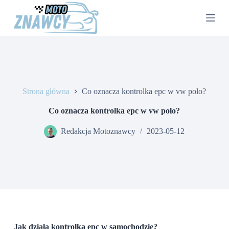
P
r
z
e
j
d
ź
d
o
Strona główna
Co oznacza kontrolka epc w vw polo?
t
r
e
Co oznacza kontrolka epc w vw polo?
ś
c
Redakcja Motoznawcy
2023-05-12
i
Jak działa kontrolka epc w samochodzie?