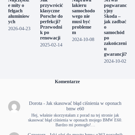
e mity o
przywrócić
lakieru
pogwaranc
felgach
klasyczne
samochodo
yjny
aluminiow
Porsche do
wego nie
Skoda –
ych
perfekcji?
musi być
jak zadbać
Przewodni
probleme
o
2026-04-23
k po
m
samochód
renowacji
po
2024-10-08
zakończeni
2025-02-14
u
gwarancji?
2024-10-02
Komentarze
Dorota
-
Jak skasować błąd ciśnienia w oponach
bmw e60
Hej, właśnie skorzystałam z porad na tej stronie jak
skasować błąd ciśnienia w oponach mojego BMW E60.
Bardzo mi pomogło!…
Grzegorz
-
Jaki olej do mostu bmw e36? poradnik