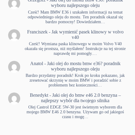
wyboru najlepszego oleju
Cześć! Mam BMW E36 i szukałem informacji na temat
odpowiedniego oleju do mostu. Ten poradnik okazał się
bardzo pomocny! Dowiedziałem…
Franciszek
-
Jak wymienić pasek klinowy w volvo
v40
Cześć! Wymiana paska klinowego w moim Volvo V40
okazała się prostsza, niż myślałem! Instrukcje na tej stronie
naprawdę mi pomogły.…
Anatol
-
Jaki olej do mostu bmw e36? poradnik
wyboru najlepszego oleju
Bardzo przydatny poradnik! Krok po kroku pokazano, jak
zresetować skrzynię w moim BMW i poradzić sobie z
problemem bez konieczności…
Benedykt
-
Jaki olej do bmw e46 2.0 benzyna –
najlepszy wybór dla twojego silnika
Olej Castrol EDGE 5W-30 jest świetnym wyborem dla
mojego BMW E46 2.0 benzyna. Używam go od jakiegoś
czasu i mogę…