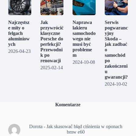
Najczęstsz
Jak
Naprawa
Serwis
e mity o
przywrócić
lakieru
pogwaranc
felgach
klasyczne
samochodo
yjny
aluminiow
Porsche do
wego nie
Skoda –
ych
perfekcji?
musi być
jak zadbać
Przewodni
probleme
o
2026-04-23
k po
m
samochód
renowacji
po
2024-10-08
zakończeni
2025-02-14
u
gwarancji?
2024-10-02
Komentarze
Dorota
-
Jak skasować błąd ciśnienia w oponach
bmw e60