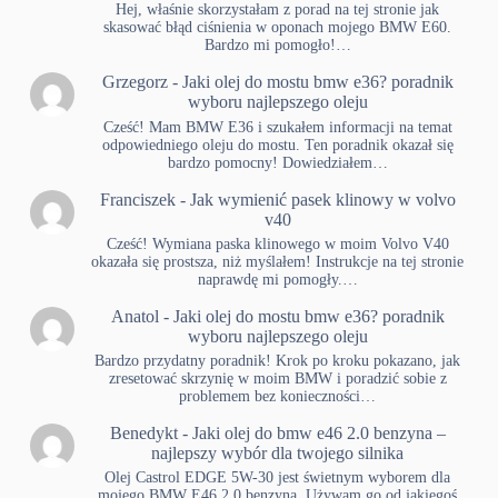
Hej, właśnie skorzystałam z porad na tej stronie jak
skasować błąd ciśnienia w oponach mojego BMW E60.
Bardzo mi pomogło!…
Grzegorz
-
Jaki olej do mostu bmw e36? poradnik
wyboru najlepszego oleju
Cześć! Mam BMW E36 i szukałem informacji na temat
odpowiedniego oleju do mostu. Ten poradnik okazał się
bardzo pomocny! Dowiedziałem…
Franciszek
-
Jak wymienić pasek klinowy w volvo
v40
Cześć! Wymiana paska klinowego w moim Volvo V40
okazała się prostsza, niż myślałem! Instrukcje na tej stronie
naprawdę mi pomogły.…
Anatol
-
Jaki olej do mostu bmw e36? poradnik
wyboru najlepszego oleju
Bardzo przydatny poradnik! Krok po kroku pokazano, jak
zresetować skrzynię w moim BMW i poradzić sobie z
problemem bez konieczności…
Benedykt
-
Jaki olej do bmw e46 2.0 benzyna –
najlepszy wybór dla twojego silnika
Olej Castrol EDGE 5W-30 jest świetnym wyborem dla
mojego BMW E46 2.0 benzyna. Używam go od jakiegoś