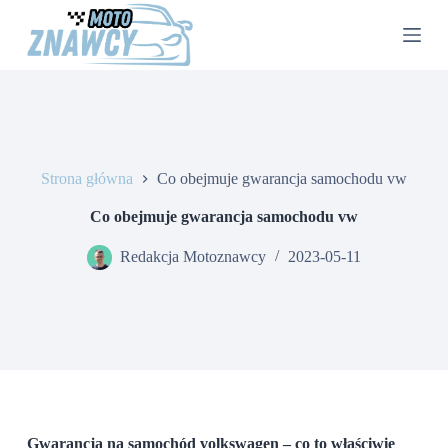
P
r
z
e
j
d
ź
d
o
Strona główna
Co obejmuje gwarancja samochodu vw
t
r
e
Co obejmuje gwarancja samochodu vw
ś
c
Redakcja Motoznawcy
2023-05-11
i
Gwarancja na samochód volkswagen – co to właściwie