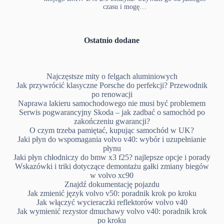
czasu i mogę…
Ostatnio dodane
Najczęstsze mity o felgach aluminiowych
Jak przywrócić klasyczne Porsche do perfekcji? Przewodnik
po renowacji
Naprawa lakieru samochodowego nie musi być problemem
Serwis pogwarancyjny Skoda – jak zadbać o samochód po
zakończeniu gwarancji?
O czym trzeba pamiętać, kupując samochód w UK?
Jaki płyn do wspomagania volvo v40: wybór i uzupełnianie
płynu
Jaki płyn chłodniczy do bmw x3 f25? najlepsze opcje i porady
Wskazówki i triki dotyczące demontażu gałki zmiany biegów
w volvo xc90
Znajdź dokumentację pojazdu
Jak zmienić język volvo v50: poradnik krok po kroku
Jak włączyć wycieraczki reflektorów volvo v40
Jak wymienić rezystor dmuchawy volvo v40: poradnik krok
po kroku