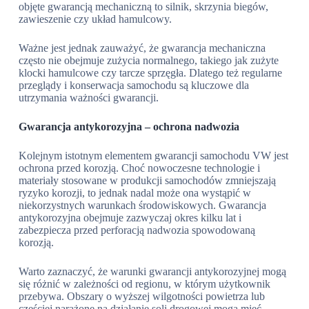
objęte gwarancją mechaniczną to silnik, skrzynia biegów,
zawieszenie czy układ hamulcowy.
Ważne jest jednak zauważyć, że gwarancja mechaniczna
często nie obejmuje zużycia normalnego, takiego jak zużyte
klocki hamulcowe czy tarcze sprzęgła. Dlatego też regularne
przeglądy i konserwacja samochodu są kluczowe dla
utrzymania ważności gwarancji.
Gwarancja antykorozyjna – ochrona nadwozia
Kolejnym istotnym elementem gwarancji samochodu VW jest
ochrona przed korozją. Choć nowoczesne technologie i
materiały stosowane w produkcji samochodów zmniejszają
ryzyko korozji, to jednak nadal może ona wystąpić w
niekorzystnych warunkach środowiskowych. Gwarancja
antykorozyjna obejmuje zazwyczaj okres kilku lat i
zabezpiecza przed perforacją nadwozia spowodowaną
korozją.
Warto zaznaczyć, że warunki gwarancji antykorozyjnej mogą
się różnić w zależności od regionu, w którym użytkownik
przebywa. Obszary o wyższej wilgotności powietrza lub
częściej narażone na działanie soli drogowej mogą mieć