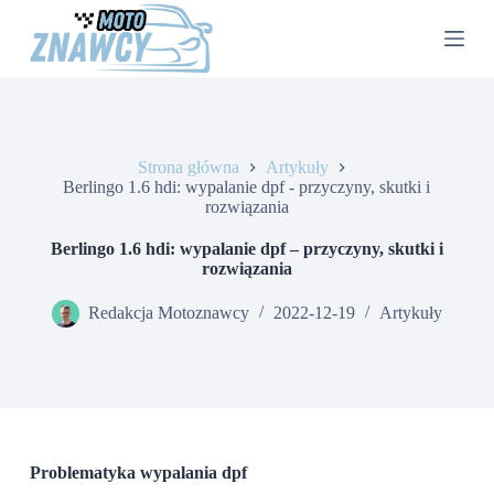
P
r
z
e
j
d
ź
d
Strona główna
Artykuły
o
Berlingo 1.6 hdi: wypalanie dpf - przyczyny, skutki i
t
rozwiązania
r
e
Berlingo 1.6 hdi: wypalanie dpf – przyczyny, skutki i
ś
rozwiązania
c
i
Redakcja Motoznawcy
2022-12-19
Artykuły
Problematyka wypalania dpf