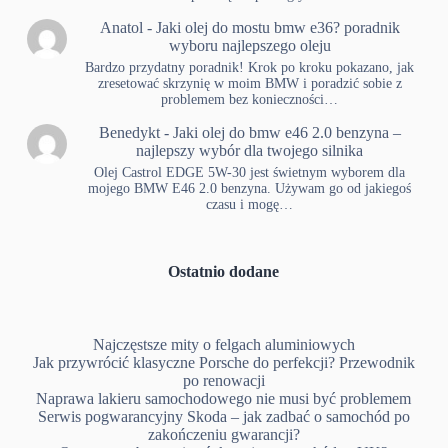
Anatol
-
Jaki olej do mostu bmw e36? poradnik
wyboru najlepszego oleju
Bardzo przydatny poradnik! Krok po kroku pokazano, jak
zresetować skrzynię w moim BMW i poradzić sobie z
problemem bez konieczności…
Benedykt
-
Jaki olej do bmw e46 2.0 benzyna –
najlepszy wybór dla twojego silnika
Olej Castrol EDGE 5W-30 jest świetnym wyborem dla
mojego BMW E46 2.0 benzyna. Używam go od jakiegoś
czasu i mogę…
Ostatnio dodane
Najczęstsze mity o felgach aluminiowych
Jak przywrócić klasyczne Porsche do perfekcji? Przewodnik
po renowacji
Naprawa lakieru samochodowego nie musi być problemem
Serwis pogwarancyjny Skoda – jak zadbać o samochód po
zakończeniu gwarancji?