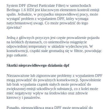
System DPF (Diesel Particulate Filter) w samochodach
Berlingo 1.6 HDI jest kluczowym elementem kontroli emisji
spalin. Jednakże, w przypadku nieprawidłowej pracy, może
wystąpić problem z wypalaniem DPF, który wymaga
natychmiastowej uwagi. Co może prowadzić do tego
zjawiska?
Jedną z głównych przyczyn jest częste prowadzenie pojazdu
na krótkich dystansach, co uniemożliwia osiągnięcie
odpowiedniej temperatury w układzie wydechowym. W
konsekwencji, cząstki stałe gromadzą się w filtrze, powodując
jego zatkanie.
Skutki nieprawidłowego działania dpf
Niezauważone lub zignorowane problemy z wypalaniem DPF
mogą prowadzić do poważnych konsekwencji. Spowolnienie
lub brak wypalania cząstek stałych może prowadzić do
zwiększonej emisji szkodliwych substancji, co z kolei może
mieć negatywny wpływ na środowisko oraz zdrowie
kierowcy i pasażerów.
Ponadto, nieprawidłowa praca DPF może prowadzić do