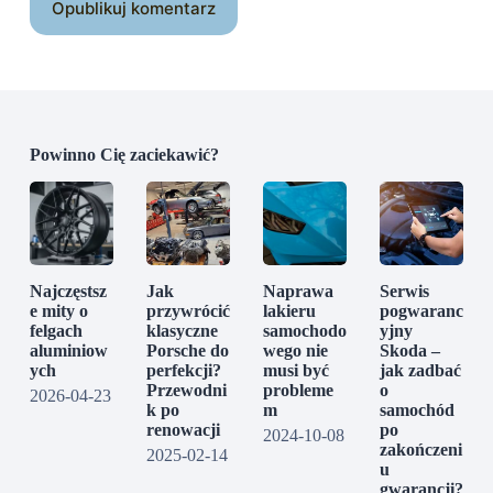
Opublikuj komentarz
Powinno Cię zaciekawić?
Najczęstsz
Jak
Naprawa
Serwis
e mity o
przywrócić
lakieru
pogwaranc
felgach
klasyczne
samochodo
yjny
aluminiow
Porsche do
wego nie
Skoda –
ych
perfekcji?
musi być
jak zadbać
Przewodni
probleme
o
2026-04-23
k po
m
samochód
renowacji
po
2024-10-08
zakończeni
2025-02-14
u
gwarancji?