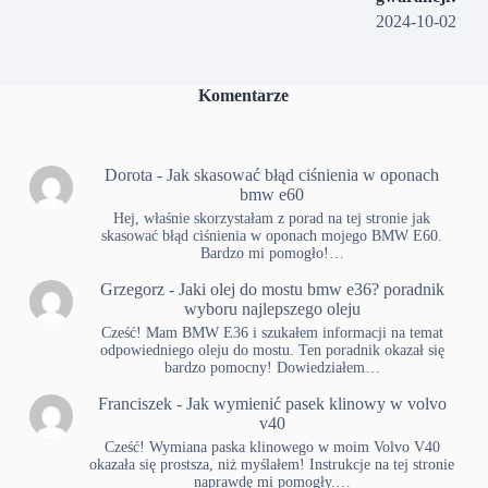
2024-10-02
Komentarze
Dorota
-
Jak skasować błąd ciśnienia w oponach
bmw e60
Hej, właśnie skorzystałam z porad na tej stronie jak
skasować błąd ciśnienia w oponach mojego BMW E60.
Bardzo mi pomogło!…
Grzegorz
-
Jaki olej do mostu bmw e36? poradnik
wyboru najlepszego oleju
Cześć! Mam BMW E36 i szukałem informacji na temat
odpowiedniego oleju do mostu. Ten poradnik okazał się
bardzo pomocny! Dowiedziałem…
Franciszek
-
Jak wymienić pasek klinowy w volvo
v40
Cześć! Wymiana paska klinowego w moim Volvo V40
okazała się prostsza, niż myślałem! Instrukcje na tej stronie
naprawdę mi pomogły.…