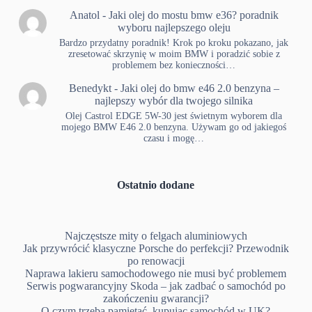
Anatol
-
Jaki olej do mostu bmw e36? poradnik
wyboru najlepszego oleju
Bardzo przydatny poradnik! Krok po kroku pokazano, jak
zresetować skrzynię w moim BMW i poradzić sobie z
problemem bez konieczności…
Benedykt
-
Jaki olej do bmw e46 2.0 benzyna –
najlepszy wybór dla twojego silnika
Olej Castrol EDGE 5W-30 jest świetnym wyborem dla
mojego BMW E46 2.0 benzyna. Używam go od jakiegoś
czasu i mogę…
Ostatnio dodane
Najczęstsze mity o felgach aluminiowych
Jak przywrócić klasyczne Porsche do perfekcji? Przewodnik
po renowacji
Naprawa lakieru samochodowego nie musi być problemem
Serwis pogwarancyjny Skoda – jak zadbać o samochód po
zakończeniu gwarancji?
O czym trzeba pamiętać, kupując samochód w UK?