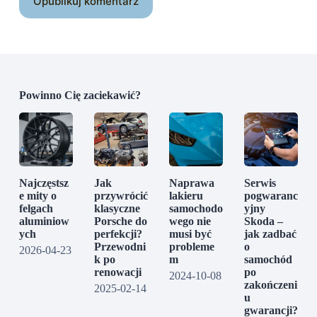
Opublikuj komentarz
Powinno Cię zaciekawić?
Najczęstsz
Jak
Naprawa
Serwis
e mity o
przywrócić
lakieru
pogwaranc
felgach
klasyczne
samochodo
yjny
aluminiow
Porsche do
wego nie
Skoda –
ych
perfekcji?
musi być
jak zadbać
Przewodni
probleme
o
2026-04-23
k po
m
samochód
renowacji
po
2024-10-08
zakończeni
2025-02-14
u
gwarancji?