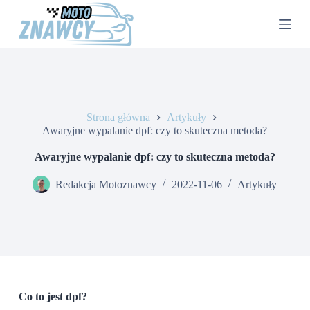
P
r
z
e
j
d
ź
d
o
Strona główna
Artykuły
t
Awaryjne wypalanie dpf: czy to skuteczna metoda?
r
e
Awaryjne wypalanie dpf: czy to skuteczna metoda?
ś
c
Redakcja Motoznawcy
2022-11-06
Artykuły
i
Co to jest dpf?