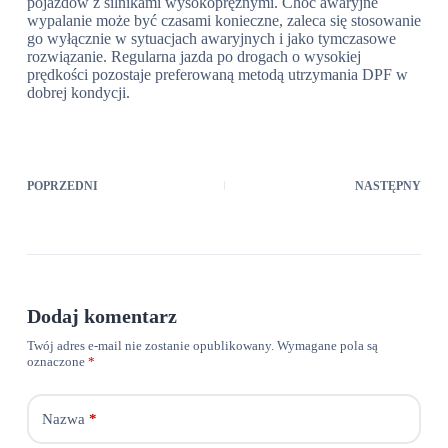
pojazdów z silnikami wysokoprężnymi. Choć awaryjne
wypalanie może być czasami konieczne, zaleca się stosowanie
go wyłącznie w sytuacjach awaryjnych i jako tymczasowe
rozwiązanie. Regularna jazda po drogach o wysokiej
prędkości pozostaje preferowaną metodą utrzymania DPF w
dobrej kondycji.
POPRZEDNI
NASTĘPNY
Dodaj komentarz
Twój adres e-mail nie zostanie opublikowany.
Wymagane pola są
oznaczone
*
Nazwa
*