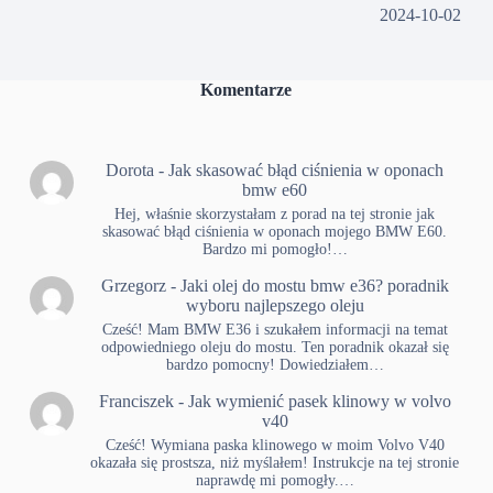
2024-10-02
Komentarze
Dorota
-
Jak skasować błąd ciśnienia w oponach
bmw e60
Hej, właśnie skorzystałam z porad na tej stronie jak
skasować błąd ciśnienia w oponach mojego BMW E60.
Bardzo mi pomogło!…
Grzegorz
-
Jaki olej do mostu bmw e36? poradnik
wyboru najlepszego oleju
Cześć! Mam BMW E36 i szukałem informacji na temat
odpowiedniego oleju do mostu. Ten poradnik okazał się
bardzo pomocny! Dowiedziałem…
Franciszek
-
Jak wymienić pasek klinowy w volvo
v40
Cześć! Wymiana paska klinowego w moim Volvo V40
okazała się prostsza, niż myślałem! Instrukcje na tej stronie
naprawdę mi pomogły.…