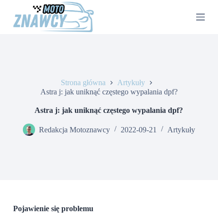
P
r
z
e
j
d
ź
d
o
Strona główna
Artykuły
t
Astra j: jak uniknąć częstego wypalania dpf?
r
e
Astra j: jak uniknąć częstego wypalania dpf?
ś
c
Redakcja Motoznawcy
2022-09-21
Artykuły
i
Pojawienie się problemu