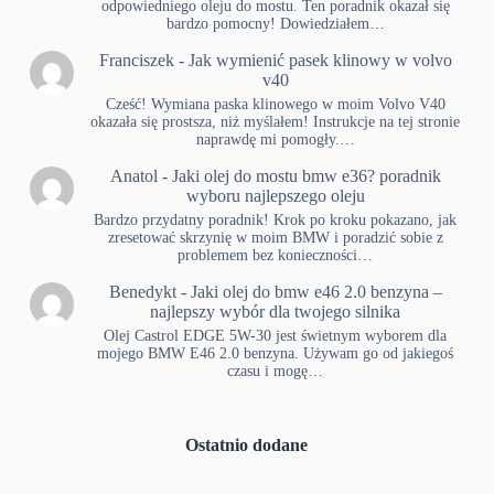
odpowiedniego oleju do mostu. Ten poradnik okazał się
bardzo pomocny! Dowiedziałem…
Franciszek
-
Jak wymienić pasek klinowy w volvo
v40
Cześć! Wymiana paska klinowego w moim Volvo V40
okazała się prostsza, niż myślałem! Instrukcje na tej stronie
naprawdę mi pomogły.…
Anatol
-
Jaki olej do mostu bmw e36? poradnik
wyboru najlepszego oleju
Bardzo przydatny poradnik! Krok po kroku pokazano, jak
zresetować skrzynię w moim BMW i poradzić sobie z
problemem bez konieczności…
Benedykt
-
Jaki olej do bmw e46 2.0 benzyna –
najlepszy wybór dla twojego silnika
Olej Castrol EDGE 5W-30 jest świetnym wyborem dla
mojego BMW E46 2.0 benzyna. Używam go od jakiegoś
czasu i mogę…
Ostatnio dodane