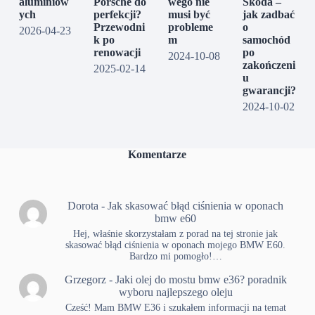
aluminiow
Porsche do
wego nie
Skoda –
ych
perfekcji?
musi być
jak zadbać
Przewodni
probleme
o
2026-04-23
k po
m
samochód
renowacji
po
2024-10-08
zakończeni
2025-02-14
u
gwarancji?
2024-10-02
Komentarze
Dorota
-
Jak skasować błąd ciśnienia w oponach
bmw e60
Hej, właśnie skorzystałam z porad na tej stronie jak
skasować błąd ciśnienia w oponach mojego BMW E60.
Bardzo mi pomogło!…
Grzegorz
-
Jaki olej do mostu bmw e36? poradnik
wyboru najlepszego oleju
Cześć! Mam BMW E36 i szukałem informacji na temat