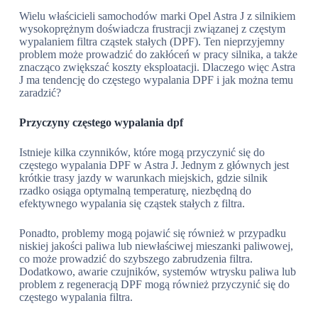
Wielu właścicieli samochodów marki Opel Astra J z silnikiem
wysokoprężnym doświadcza frustracji związanej z częstym
wypalaniem filtra cząstek stałych (DPF). Ten nieprzyjemny
problem może prowadzić do zakłóceń w pracy silnika, a także
znacząco zwiększać koszty eksploatacji. Dlaczego więc Astra
J ma tendencję do częstego wypalania DPF i jak można temu
zaradzić?
Przyczyny częstego wypalania dpf
Istnieje kilka czynników, które mogą przyczynić się do
częstego wypalania DPF w Astra J. Jednym z głównych jest
krótkie trasy jazdy w warunkach miejskich, gdzie silnik
rzadko osiąga optymalną temperaturę, niezbędną do
efektywnego wypalania się cząstek stałych z filtra.
Ponadto, problemy mogą pojawić się również w przypadku
niskiej jakości paliwa lub niewłaściwej mieszanki paliwowej,
co może prowadzić do szybszego zabrudzenia filtra.
Dodatkowo, awarie czujników, systemów wtrysku paliwa lub
problem z regeneracją DPF mogą również przyczynić się do
częstego wypalania filtra.