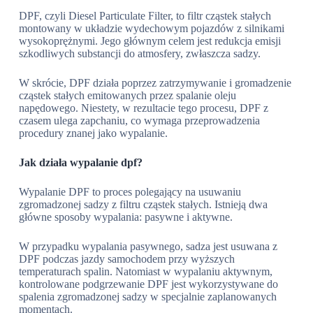
DPF, czyli Diesel Particulate Filter, to filtr cząstek stałych
montowany w układzie wydechowym pojazdów z silnikami
wysokoprężnymi. Jego głównym celem jest redukcja emisji
szkodliwych substancji do atmosfery, zwłaszcza sadzy.
W skrócie, DPF działa poprzez zatrzymywanie i gromadzenie
cząstek stałych emitowanych przez spalanie oleju
napędowego. Niestety, w rezultacie tego procesu, DPF z
czasem ulega zapchaniu, co wymaga przeprowadzenia
procedury znanej jako wypalanie.
Jak działa wypalanie dpf?
Wypalanie DPF to proces polegający na usuwaniu
zgromadzonej sadzy z filtru cząstek stałych. Istnieją dwa
główne sposoby wypalania: pasywne i aktywne.
W przypadku wypalania pasywnego, sadza jest usuwana z
DPF podczas jazdy samochodem przy wyższych
temperaturach spalin. Natomiast w wypalaniu aktywnym,
kontrolowane podgrzewanie DPF jest wykorzystywane do
spalenia zgromadzonej sadzy w specjalnie zaplanowanych
momentach.