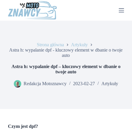
P
r
z
e
j
d
ź
d
Strona główna
Artykuły
o
Astra h: wypalanie dpf - kluczowy element w dbanie o twoje
t
auto
r
e
Astra h: wypalanie dpf – kluczowy element w dbanie o
ś
twoje auto
c
i
Redakcja Motoznawcy
2023-02-27
Artykuły
Czym jest dpf?