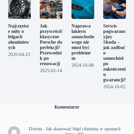
Najczęstsz
Jak
Naprawa
Serwis
e mity o
przywrócić
lakieru
pogwaranc
felgach
klasyczne
samochodo
yjny
aluminiow
Porsche do
wego nie
Skoda –
ych
perfekcji?
musi być
jak zadbać
Przewodni
probleme
o
2026-04-23
k po
m
samochód
renowacji
po
2024-10-08
zakończeni
2025-02-14
u
gwarancji?
2024-10-02
Komentarze
Dorota
-
Jak skasować błąd ciśnienia w oponach