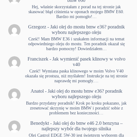
bmw e60
Hej, właśnie skorzystałam z porad na tej stronie jak
skasować błąd ciśnienia w oponach mojego BMW E60.
Bardzo mi pomogło!…
Grzegorz
-
Jaki olej do mostu bmw e36? poradnik
wyboru najlepszego oleju
Cześć! Mam BMW E36 i szukałem informacji na temat
odpowiedniego oleju do mostu. Ten poradnik okazał się
bardzo pomocny! Dowiedziałem…
Franciszek
-
Jak wymienić pasek klinowy w volvo
v40
Cześć! Wymiana paska klinowego w moim Volvo V40
okazała się prostsza, niż myślałem! Instrukcje na tej stronie
naprawdę mi pomogły.…
Anatol
-
Jaki olej do mostu bmw e36? poradnik
wyboru najlepszego oleju
Bardzo przydatny poradnik! Krok po kroku pokazano, jak
zresetować skrzynię w moim BMW i poradzić sobie z
problemem bez konieczności…
Benedykt
-
Jaki olej do bmw e46 2.0 benzyna –
najlepszy wybór dla twojego silnika
Olej Castrol EDGE 5W-30 jest świetnym wyborem dla